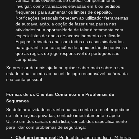
verifica mais evidências se detetar comportamento
invulgar, como transações elevadas em € ou pedidos
frequentes para aumentar os limites de depósito.
Notificações pessoais fornecem ao utilizador ferramentas
de autoavaliação, a opção de fazer uma pausa nas
atividades ou a oportunidade de falar diretamente com
especialistas de apoio de aconselhamento certificado.
Equipas treinadas analisam todos os casos sinalizados
para garantir que as opções de apoio estão disponíveis e
que as regras de jogo responsável de português são
cumpridas.
Se precisar de mais ajuda ou quiser saber mais sobre o seu
estado atual, aceda ao painel de jogo responsável na área da
sua conta pessoal.
Formas de os Clientes Comunicarem Problemas de
Segurança
Se detetar atividade estranha na sua conta ou receber pedidos
de informações privadas, contacte imediatamente o apoio.
Utilize um dos canais desta lista, concebidos especificamente
para lidar com problemas de segurança:
Chat em tempo real:
Pode obter ajuda imediata, 24 horas