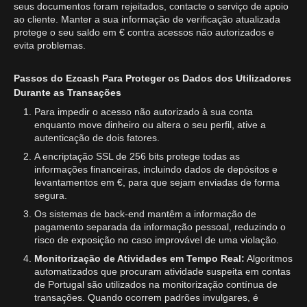
seus documentos foram rejeitados, contacte o serviço de apoio
ao cliente. Manter a sua informação de verificação atualizada
protege o seu saldo em € contra acessos não autorizados e
evita problemas.
Passos do Ezcash Para Proteger os Dados dos Utilizadores
Durante as Transações
Para impedir o acesso não autorizado à sua conta
enquanto move dinheiro ou altera o seu perfil, ative a
autenticação de dois fatores.
A encriptação SSL de 256 bits protege todas as
informações financeiras, incluindo dados de depósitos e
levantamentos em €, para que sejam enviadas de forma
segura.
Os sistemas de back-end mantêm a informação de
pagamento separada da informação pessoal, reduzindo o
risco de exposição no caso improvável de uma violação.
Monitorização de Atividades em Tempo Real:
Algoritmos
automatizados que procuram atividade suspeita em contas
de Portugal são utilizados na monitorização contínua de
transações. Quando ocorrem padrões invulgares, é