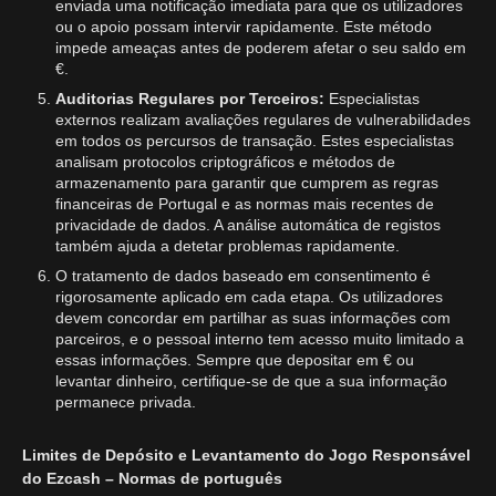
enviada uma notificação imediata para que os utilizadores
ou o apoio possam intervir rapidamente. Este método
impede ameaças antes de poderem afetar o seu saldo em
€.
Auditorias Regulares por Terceiros:
Especialistas
externos realizam avaliações regulares de vulnerabilidades
em todos os percursos de transação. Estes especialistas
analisam protocolos criptográficos e métodos de
armazenamento para garantir que cumprem as regras
financeiras de Portugal e as normas mais recentes de
privacidade de dados. A análise automática de registos
também ajuda a detetar problemas rapidamente.
O tratamento de dados baseado em consentimento é
rigorosamente aplicado em cada etapa. Os utilizadores
devem concordar em partilhar as suas informações com
parceiros, e o pessoal interno tem acesso muito limitado a
essas informações. Sempre que depositar em € ou
levantar dinheiro, certifique-se de que a sua informação
permanece privada.
Limites de Depósito e Levantamento do Jogo Responsável
do Ezcash – Normas de português