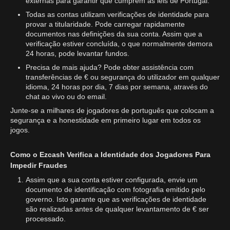
externas para garantir que cumprem as leis de Portugal.
Todas as contas utilizam verificações de identidade para
provar a titularidade. Pode carregar rapidamente
documentos nas definições da sua conta. Assim que a
verificação estiver concluída, o que normalmente demora
24 horas, pode levantar fundos.
Precisa de mais ajuda? Pode obter assistência com
transferências de € ou segurança do utilizador em qualquer
idioma, 24 horas por dia, 7 dias por semana, através do
chat ao vivo ou do email.
Junte-se a milhares de jogadores de português que colocam a
segurança e a honestidade em primeiro lugar em todos os
jogos.
Como o Ezcash Verifica a Identidade dos Jogadores Para
Impedir Fraudes
Assim que a sua conta estiver configurada, envie um
documento de identificação com fotografia emitido pelo
governo. Isto garante que as verificações de identidade
são realizadas antes de qualquer levantamento de € ser
processado.