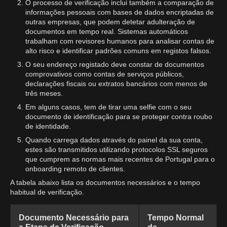
O processo de verificação inclui também a comparação de
informações pessoais com bases de dados encriptadas de
outras empresas, que podem detetar adulteração de
documentos em tempo real. Sistemas automáticos
trabalham com revisores humanos para analisar contas de
alto risco e identificar padrões comuns em registos falsos.
O seu endereço registado deve constar de documentos
comprovativos como contas de serviços públicos,
declarações fiscais ou extratos bancários com menos de
três meses.
Em alguns casos, tem de tirar uma selfie com o seu
documento de identificação para se proteger contra roubo
de identidade.
Quando carrega dados através do painel da sua conta,
estes são transmitidos utilizando protocolos SSL seguros
que cumprem as normas mais recentes de Portugal para o
onboarding remoto de clientes.
A tabela abaixo lista os documentos necessários e o tempo
habitual de verificação.
Documento Necessário para
Tempo Normal