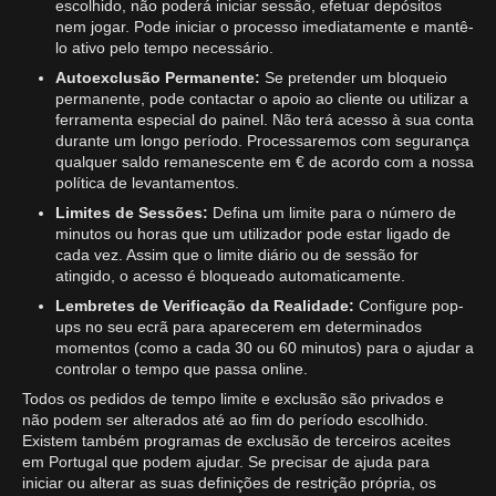
escolhido, não poderá iniciar sessão, efetuar depósitos
nem jogar. Pode iniciar o processo imediatamente e mantê-
lo ativo pelo tempo necessário.
Autoexclusão Permanente:
Se pretender um bloqueio
permanente, pode contactar o apoio ao cliente ou utilizar a
ferramenta especial do painel. Não terá acesso à sua conta
durante um longo período. Processaremos com segurança
qualquer saldo remanescente em € de acordo com a nossa
política de levantamentos.
Limites de Sessões:
Defina um limite para o número de
minutos ou horas que um utilizador pode estar ligado de
cada vez. Assim que o limite diário ou de sessão for
atingido, o acesso é bloqueado automaticamente.
Lembretes de Verificação da Realidade:
Configure pop-
ups no seu ecrã para aparecerem em determinados
momentos (como a cada 30 ou 60 minutos) para o ajudar a
controlar o tempo que passa online.
Todos os pedidos de tempo limite e exclusão são privados e
não podem ser alterados até ao fim do período escolhido.
Existem também programas de exclusão de terceiros aceites
em Portugal que podem ajudar. Se precisar de ajuda para
iniciar ou alterar as suas definições de restrição própria, os