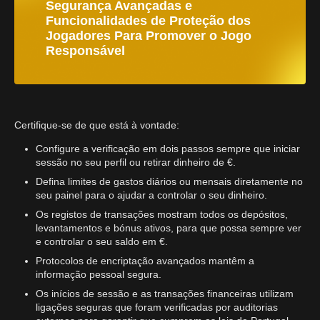
Segurança Avançadas e
Funcionalidades de Proteção dos
Jogadores Para Promover o Jogo
Responsável
Certifique-se de que está à vontade:
Configure a verificação em dois passos sempre que iniciar
sessão no seu perfil ou retirar dinheiro de €.
Defina limites de gastos diários ou mensais diretamente no
seu painel para o ajudar a controlar o seu dinheiro.
Os registos de transações mostram todos os depósitos,
levantamentos e bónus ativos, para que possa sempre ver
e controlar o seu saldo em €.
Protocolos de encriptação avançados mantêm a
informação pessoal segura.
Os inícios de sessão e as transações financeiras utilizam
ligações seguras que foram verificadas por auditorias