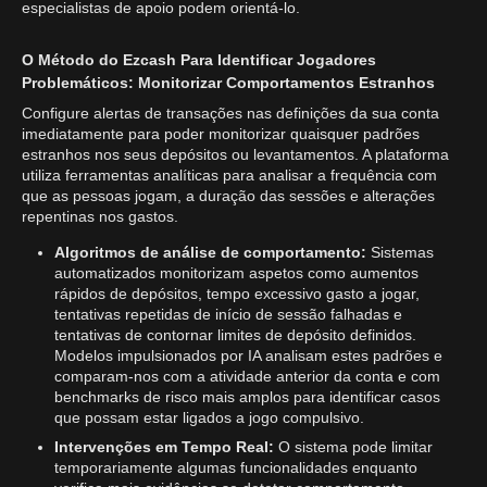
especialistas de apoio podem orientá-lo.
O Método do Ezcash Para Identificar Jogadores
Problemáticos: Monitorizar Comportamentos Estranhos
Configure alertas de transações nas definições da sua conta
imediatamente para poder monitorizar quaisquer padrões
estranhos nos seus depósitos ou levantamentos. A plataforma
utiliza ferramentas analíticas para analisar a frequência com
que as pessoas jogam, a duração das sessões e alterações
repentinas nos gastos.
Algoritmos de análise de comportamento:
Sistemas
automatizados monitorizam aspetos como aumentos
rápidos de depósitos, tempo excessivo gasto a jogar,
tentativas repetidas de início de sessão falhadas e
tentativas de contornar limites de depósito definidos.
Modelos impulsionados por IA analisam estes padrões e
comparam-nos com a atividade anterior da conta e com
benchmarks de risco mais amplos para identificar casos
que possam estar ligados a jogo compulsivo.
Intervenções em Tempo Real:
O sistema pode limitar
temporariamente algumas funcionalidades enquanto