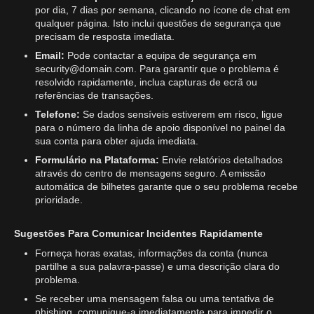
por dia, 7 dias por semana, clicando no ícone de chat em
qualquer página. Isto inclui questões de segurança que
precisam de resposta imediata.
Email:
Pode contactar a equipa de segurança em
security@domain.com
. Para garantir que o problema é
resolvido rapidamente, inclua capturas de ecrã ou
referências de transações.
Telefone:
Se dados sensíveis estiverem em risco, ligue
para o número da linha de apoio disponível no painel da
sua conta para obter ajuda imediata.
Formulário na Plataforma:
Envie relatórios detalhados
através do centro de mensagens seguro. A emissão
automática de bilhetes garante que o seu problema recebe
prioridade.
Sugestões Para Comunicar Incidentes Rapidamente
Forneça horas exatas, informações da conta (nunca
partilhe a sua palavra-passe) e uma descrição clara do
problema.
Se receber uma mensagem falsa ou uma tentativa de
phishing, comunique-a imediatamente para impedir o