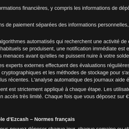
rmations financières, y compris les informations de dépôt
 de paiement séparées des informations personnelles, ce
lgorithmes automatisés qui recherchent une activité de c
abituels se produisent, une notification immédiate est en
 menaces avant qu'elles ne puissent nuire à votre solde
s experts externes effectuent des évaluations régulières
 cryptographiques et les méthodes de stockage pour s'ass
 plus récentes. L'analyse automatique des journaux aide
t est strictement appliqué à chaque étape. Les utilisat
un accès très limité. Chaque fois que vous déposez sur €
able d'Ezcash – Normes français