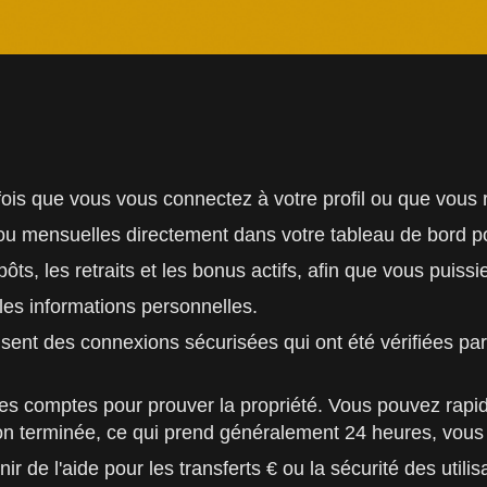
ois que vous vous connectez à votre profil ou que vous re
ou mensuelles directement dans votre tableau de bord pou
ts, les retraits et les bonus actifs, afin que vous puissie
les informations personnelles.
lisent des connexions sécurisées qui ont été vérifiées par
ous les comptes pour prouver la propriété. Vous pouvez r
ion terminée, ce qui prend généralement 24 heures, vous 
de l'aide pour les transferts € ou la sécurité des utilis