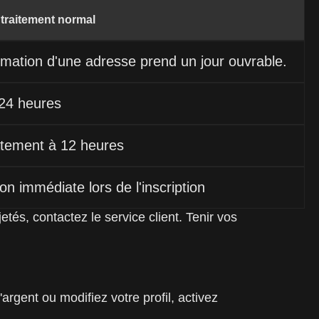
traitement normal
rmation d'une adresse prend un jour ouvrable.
24 heures
tement à 12 heures
ion immédiate lors de l'inscription
tés, contactez le service client. Tenir vos
gent ou modifiez votre profil, activez