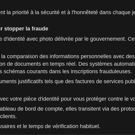
t la priorité à la sécurité et à l'honnêteté dans chaque j
r stopper la fraude
'identité avec photo délivrée par le gouvernement. Cela 
 la comparaison des informations personnelles avec des
cation de documents en temps réel. Des systèmes automat
les schémas courants dans les inscriptions frauduleuses.
ments justificatifs tels que des factures de services pub
c votre pièce d'identité pour vous protéger contre le vol
ableau de bord de compte, elles transitent via des prot
clients.
aires et le temps de vérification habituel.