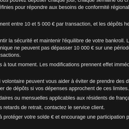
ue vous pouvez déposer chaque jour, chaque semaine ou 
t définies pour répondre aux besoins de conformité région
ent entre 10 et 5 000 € par transaction, et les dépôts h
arantir la sécurité et maintenir l'équilibre de votre ban
t unique ne peuvent pas dépasser 10 000 € sur une pér
nsactions.
s à tout moment. Les modifications prennent effet immédi
i volontaire peuvent vous aider à éviter de prendre des d
uer de dépôts si vos dépenses approchent de ces limites.
aires ou mensuelles applicables aux résidents de françai
retards de retrait, contactez le service client.
 à protéger votre solde € et encourage une participation 