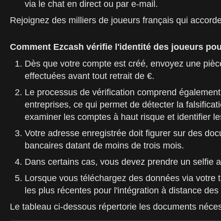
via le chat en direct ou par e-mail.
Rejoignez des milliers de joueurs français qui accorden
Comment Ezcash vérifie l'identité des joueurs pou
Dès que votre compte est créé, envoyez une pièce d
effectuées avant tout retrait de €.
Le processus de vérification comprend également
entreprises, ce qui permet de détecter la falsifi
examiner les comptes à haut risque et identifier 
Votre adresse enregistrée doit figurer sur des docu
bancaires datant de moins de trois mois.
Dans certains cas, vous devez prendre un selfie ave
Lorsque vous téléchargez des données via votre t
les plus récentes pour l'intégration à distance des 
Le tableau ci-dessous répertorie les documents nécess