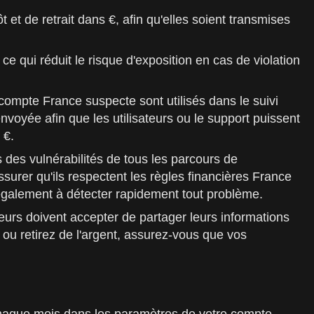
 et de retrait dans €, afin qu'elles soient transmises
 qui réduit le risque d'exposition en cas de violation
ompte France suspecte sont utilisés dans le suivi
voyée afin que les utilisateurs ou le support puissent
 €.
 des vulnérabilités de tous les parcours de
urer qu'ils respectent les règles financières France
 également à détecter rapidement tout problème.
eurs doivent accepter de partager leurs informations
 ou retirez de l'argent, assurez-vous que vos