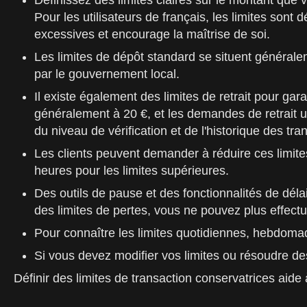
Définissez des limites claires sur le montant q
Pour les utilisateurs de français, les limites son
excessives et encourage la maîtrise de soi.
Les limites de dépôt standard se situent généralem
par le gouvernement local.
Il existe également des limites de retrait pour g
généralement à 20 €, et les demandes de retrai
du niveau de vérification et de l'historique des tra
Les clients peuvent demander à réduire ces limite
heures pour les limites supérieures.
Des outils de pause et des fonctionnalités de déla
des limites de pertes, vous ne pouvez plus effect
Pour connaître les limites quotidiennes, hebdomad
Si vous devez modifier vos limites ou résoudre des 
Définir des limites de transaction conservatrices aide