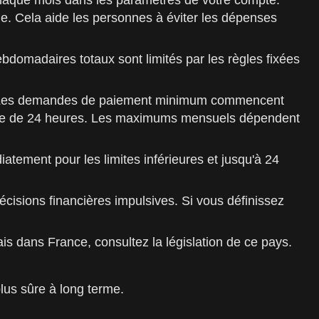
chaque mois dans les paramètres de votre compte.
ale. Cela aide les personnes à éviter les dépenses
ebdomadaires totaux sont limités par les règles fixées
kroll. Les demandes de paiement minimum commencent
iode de 24 heures. Les maximums mensuels dépendent
atement pour les limites inférieures et jusqu'à 24
écisions financières impulsives. Si vous définissez
s dans France, consultez la législation de ce pays.
plus sûre à long terme.