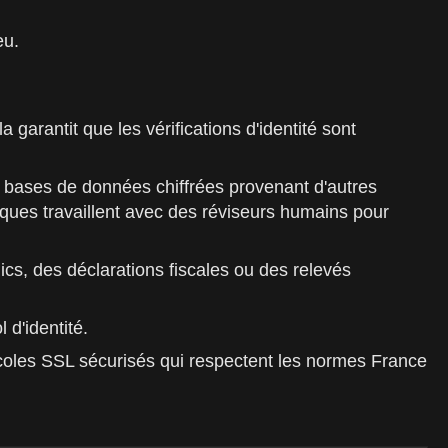
eu.
garantit que les vérifications d'identité sont
 bases de données chiffrées provenant d'autres
iques travaillent avec des réviseurs humains pour
lics, des déclarations fiscales ou des relevés
 d'identité.
ocoles SSL sécurisés qui respectent les normes France