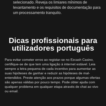
selecionado. Reveja os limiares mínimos de
levantamento e os requisitos de documentação para
um processamento tranquilo.
Dicas profissionais para
utilizadores português
Para evitar cometer erros ao registar-se no Ezcash Casino,
certifique-se de que tem uma ligação à internet estável. Leia
sempre a letra pequena de cada incentivo para aumentar as
suas hipóteses de ganhar e reduzir as hipóteses de mal-
entendidos. Preste atenção aos prazos porque algumas ofertas
são apenas válidas por pouco tempo. Pode obter ajuda com
qualquer problema em qualquer etapa através de chat ao vivo
ou email.