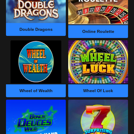
Controlo do saldo e gestão do tempo
Double Dragons
Online Roulette
Blackjack Classic 72
Wheel Of Luck