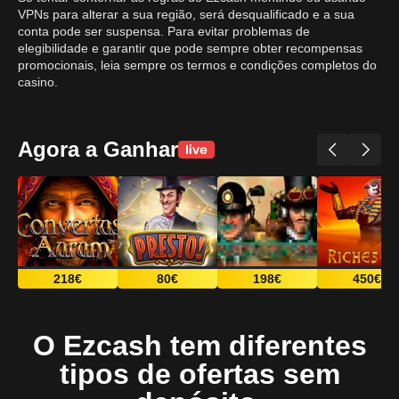
VPNs para alterar a sua região, será desqualificado e a sua
conta pode ser suspensa. Para evitar problemas de
elegibilidade e garantir que pode sempre obter recompensas
promocionais, leia sempre os termos e condições completos do
casino.
Agora a Ganhar
218€
80€
198€
450€
O Ezcash tem diferentes
tipos de ofertas sem