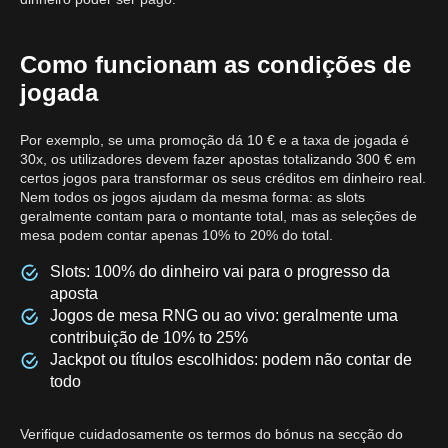
Como funcionam as condições de
jogada
Por exemplo, se uma promoção dá 10 € e a taxa de jogada é
30x, os utilizadores devem fazer apostas totalizando 300 € em
certos jogos para transformar os seus créditos em dinheiro real.
Nem todos os jogos ajudam da mesma forma: as slots
geralmente contam para o montante total, mas as seleções de
mesa podem contar apenas 10% to 20% do total.
Slots: 100% do dinheiro vai para o progresso da
aposta
Jogos de mesa RNG ou ao vivo: geralmente uma
contribuição de 10% to 25%
Jackpot ou títulos escolhidos: podem não contar de
todo
Verifique cuidadosamente os termos do bónus na secção do