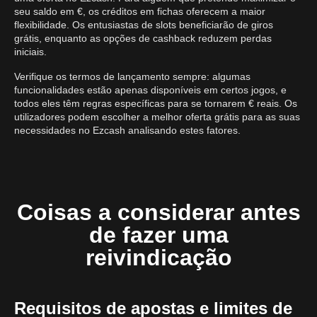
seu saldo em €, os créditos em fichas oferecem a maior
flexibilidade. Os entusiastas de slots beneficiarão de giros
grátis, enquanto as opções de cashback reduzem perdas
iniciais.
Verifique os termos de lançamento sempre: algumas
funcionalidades estão apenas disponíveis em certos jogos, e
todos eles têm regras específicas para se tornarem € reais. Os
utilizadores podem escolher a melhor oferta grátis para as suas
necessidades no Ezcash analisando estes fatores.
Coisas a considerar antes
de fazer uma
reivindicação
Requisitos de apostas e limites de