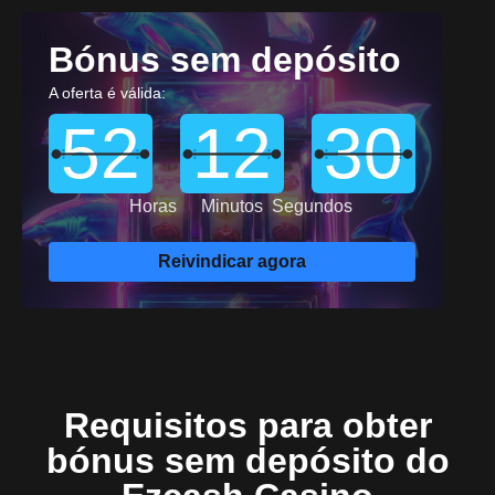
Bónus sem depósito
A oferta é válida:
52
12
28
Horas
Minutos
Segundos
Reivindicar agora
Requisitos para obter
bónus sem depósito do