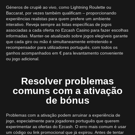
Géneros de crupiê ao vivo, como Lightning Roulette ou
Baccarat, por vezes também qualificam – proporcionando
experiências realistas para quem prefere um ambiente
interativo. Reveja sempre as listas específicas de jogos
associadas a cada oferta no Ezcash Casino para fazer escolhas
informadas. Manter-se atualizado sobre jogos elegíveis garante
que cada giro ou mão é simultaneamente entretenido e
recompensador para utilizadores português, com todos os
ganhos acompanhados em € para levantamento conveniente
ou jogo adicional.
Resolver problemas
comuns com a ativação
de bónus
Problemas com a ativação podem arruinar a experiência de
jogo, especialmente para jogadores português que querem
experimentar as ofertas do Ezcash. O erro mais comum é usar
um código ou link promocional que já expirou. Antes de tentar