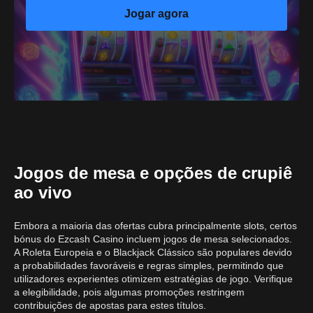
Jogar agora
Jogos de mesa e opções de crupiê
ao vivo
Embora a maioria das ofertas cubra principalmente slots, certos
bónus do Ezcash Casino incluem jogos de mesa selecionados.
A Roleta Europeia e o Blackjack Clássico são populares devido
a probabilidades favoráveis e regras simples, permitindo que
utilizadores experientes otimizem estratégias de jogo. Verifique
a elegibilidade, pois algumas promoções restringem
contribuições de apostas para estes títulos.