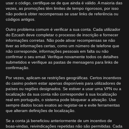
usar o código, certifique-se de que ainda é válido. A maioria das
vezes, as promoções têm limites de tempo rigorosos, por isso
não poderá obter recompensas se usar links de referência ou
códigos antigos.
Outro problema comum é verificar a sua conta. Cada utilizador
do Ezcash deve completar o processo de inscrição e fornecer
informações corretas. Não pode ativar recompensas se não
tiver as informações certas, como um número de telefone que
não corresponde, informações pessoais em falta ou não
confirmar o seu email. Verifique novamente todos os detalhes
submetidos e verifique as pastas de mensagens para links de
confirmação.
Por vezes, aplicam-se restrições geográficas. Certos incentivos
do casino podem estar apenas disponíveis para utilizadores de
países ou regiões designados. Se estiver a usar uma VPN ou a
localização da sua conta não corresponder à sua localização
real em português, o sistema pode bloquear a ativação. Use
sempre dados locais exatos ao registar-se e evite ferramentas
que alteram definições de localização.
Se a conta já beneficiou anteriormente de um incentivo de
boas-vindas, reivindicações repetidas não são permitidas. Cada