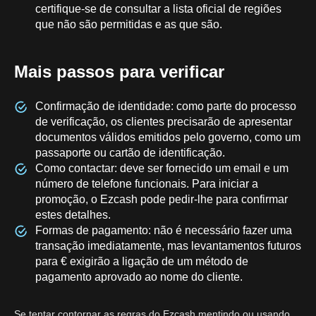
certifique-se de consultar a lista oficial de regiões
que não são permitidas e as que são.
Mais passos para verificar
Confirmação de identidade: como parte do processo
de verificação, os clientes precisarão de apresentar
documentos válidos emitidos pelo governo, como um
passaporte ou cartão de identificação.
Como contactar: deve ser fornecido um email e um
número de telefone funcionais. Para iniciar a
promoção, o Ezcash pode pedir-lhe para confirmar
estes detalhes.
Formas de pagamento: não é necessário fazer uma
transação imediatamente, mas levantamentos futuros
para € exigirão a ligação de um método de
pagamento aprovado ao nome do cliente.
Se tentar contornar as regras do Ezcash mentindo ou usando