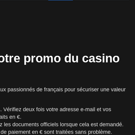
votre promo du casino
ux passionnés de français pour sécuriser une valeur
 Vérifiez deux fois votre adresse e-mail et vos
aits en €.
sez les documents officiels lorsque cela est demandé.
s de paiement en € sont traitées sans problème.