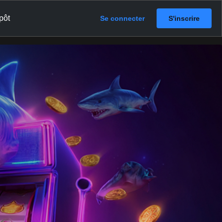
pôt
Se connecter
S'inscrire