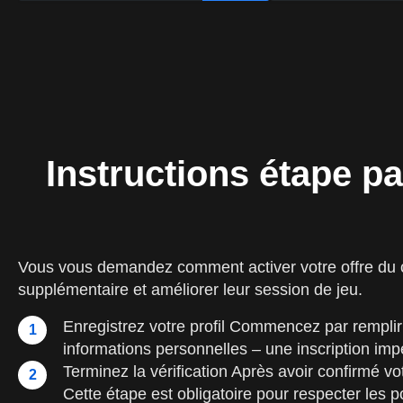
Instructions étape p
Vous vous demandez comment activer votre offre du c
supplémentaire et améliorer leur session de jeu.
Enregistrez votre profil Commencez par remplir l
informations personnelles – une inscription impe
Terminez la vérification Après avoir confirmé vo
Cette étape est obligatoire pour respecter les 