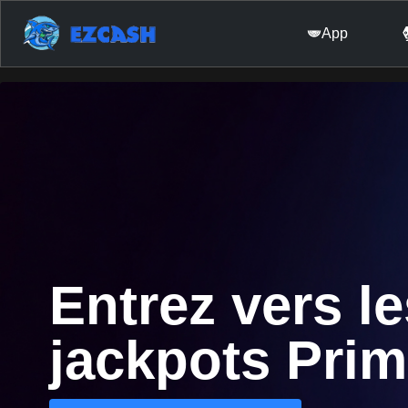
App
Entrez vers le
jackpots Prim