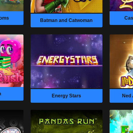
e
doms
Cas
Batman and Catwoman
on d'offres promotionnelles
sh
'Ezcash
h
Energy Stars
Ned 