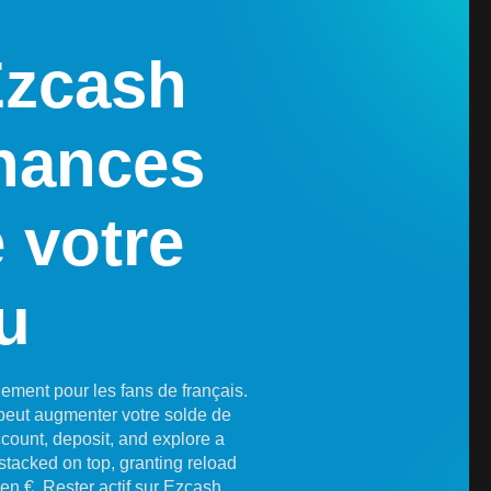
Ezcash
hances
 votre
u
ement pour les fans de français.
 peut augmenter votre solde de
ccount, deposit, and explore a
 stacked on top, granting reload
en €. Rester actif sur Ezcash