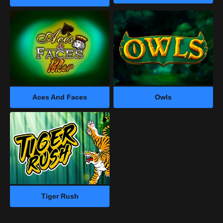
Aces And Faces
Owls
Tiger Rush