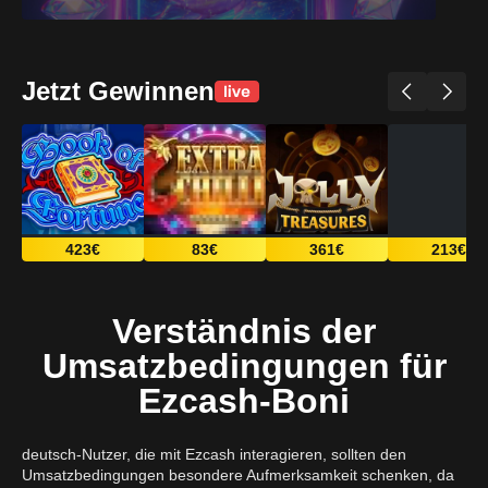
Jetzt Gewinnen
423€
83€
361€
213€
Verständnis der
Umsatzbedingungen für
Ezcash-Boni
deutsch-Nutzer, die mit Ezcash interagieren, sollten den
Umsatzbedingungen besondere Aufmerksamkeit schenken, da