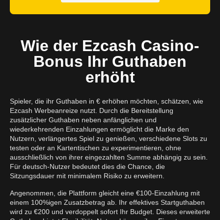
Wie der Ezcash Casino-
Bonus Ihr Guthaben
erhöht
Spieler, die ihr Guthaben in € erhöhen möchten, schätzen, wie
Ezcash Werbeanreize nutzt. Durch die Bereitstellung
zusätzlicher Guthaben neben anfänglichen und
wiederkehrenden Einzahlungen ermöglicht die Marke den
Nutzern, verlängertes Spiel zu genießen, verschiedene Slots zu
testen oder an Kartentischen zu experimentieren, ohne
ausschließlich von ihrer eingezahlten Summe abhängig zu sein.
Für deutsch-Nutzer bedeutet dies die Chance, die
Sitzungsdauer mit minimalem Risiko zu erweitern.
Angenommen, die Plattform gleicht eine €100-Einzahlung mit
einem 100%igen Zusatzbetrag ab. Ihr effektives Startguthaben
wird zu €200 und verdoppelt sofort Ihr Budget. Dieses erweiterte