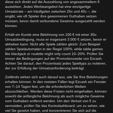
diese sich direkt auf die Auszahlung von angesammeltem €
auswirken. Jedes Werbeangebot hat eine einzigartige
Umsatzrate – am häufigsten zwischen 25x und 40x –, die
angibt, wie oft Spieler ihre gewonnenen Guthaben setzen
müssen, bevor damit verbundene Gewinne ausgezahlt werden
können.
Erhält ein Kunde eine Belohnung von 100 € mit einer 30x-
Umsatzbedingung, muss er insgesamt 3.000 € setzen, bevor er
abheben kann. Nicht alle Spiele zählen gleich: Zum Beispiel
zählen Spielautomaten in der Regel 100%, while table games
like blackjack or roulette might only count 10–20%. Prüfen Sie
immer die Bedingungen auf der Promotionsseite von Ezcash.
Achten Sie darauf, den Prozentsatz jedes Spieltyps zu notieren,
der zur Erfüllung der Umsatzanforderung beiträgt.
Zeitlimits wirken sich auch darauf aus, wie Sie Ihre Belohnungen
erhalten können. In den meisten Fällen legt Ezcash ein Fenster
von 7–14 Tagen fest, um die erforderlichen Wetten
abzuschließen. Werden diese Fristen nicht eingehalten, können
sowohl die anfängliche Belohnung als auch mögliche Gewinne
vom Guthaben entfernt werden. Um den Verlust von € zu
vermeiden, prüfen Sie das Kontodashboard, um zu sehen, wie
viel Sie gesetzt haben, und konzentrieren Sie sich auf die