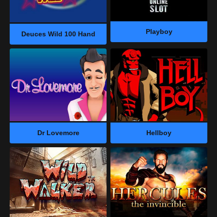
Mischen und Anpassen: Eine Fallstudientabelle
Wie man verantwortungsvoll spielt, wenn man
Playboy
Deuces Wild 100 Hand
Werbeangebote nutzt
Hilfe bei Boni vom Ezcash-Support erhalten
Wie Sie das Beste aus dem Ezcash-Hilfe-Center
herausholen
Dr Lovemore
Hellboy