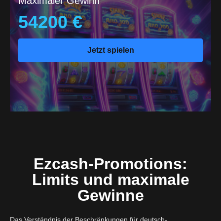
Maximaler Gewinn
54200 €
Jetzt spielen
Ezcash-Promotions:
Limits und maximale
Gewinne
Das Verständnis der Beschränkungen für deutsch-