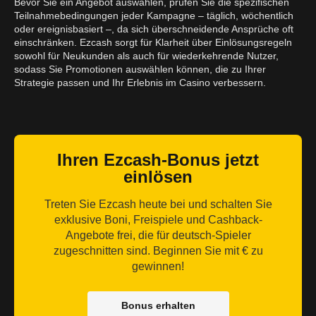
Bevor Sie ein Angebot auswählen, prüfen Sie die spezifischen
Teilnahmebedingungen jeder Kampagne – täglich, wöchentlich
oder ereignisbasiert –, da sich überschneidende Ansprüche oft
einschränken. Ezcash sorgt für Klarheit über Einlösungsregeln
sowohl für Neukunden als auch für wiederkehrende Nutzer,
sodass Sie Promotionen auswählen können, die zu Ihrer
Strategie passen und Ihr Erlebnis im Casino verbessern.
Ihren Ezcash-Bonus jetzt
einlösen
Treten Sie Ezcash heute bei und schalten Sie
exklusive Boni, Freispiele und Cashback-
Angebote frei, die für deutsch-Spieler
zugeschnitten sind. Beginnen Sie mit € zu
gewinnen!
Bonus erhalten