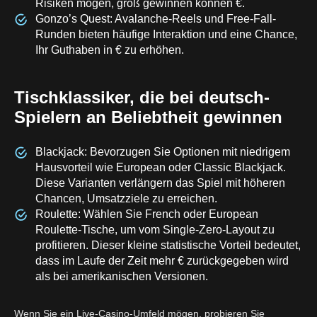
Risiken mögen, groß gewinnen können €.
Gonzo’s Quest: Avalanche-Reels und Free-Fall-
Runden bieten häufige Interaktion und eine Chance,
Ihr Guthaben in € zu erhöhen.
Tischklassiker, die bei deutsch-
Spielern an Beliebtheit gewinnen
Blackjack: Bevorzugen Sie Optionen mit niedrigem
Hausvorteil wie European oder Classic Blackjack.
Diese Varianten verlängern das Spiel mit höheren
Chancen, Umsatzziele zu erreichen.
Roulette: Wählen Sie French oder European
Roulette-Tische, um vom Single-Zero-Layout zu
profitieren. Dieser kleine statistische Vorteil bedeutet,
dass im Laufe der Zeit mehr € zurückgegeben wird
als bei amerikanischen Versionen.
Wenn Sie ein Live-Casino-Umfeld mögen, probieren Sie