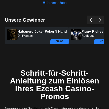
Alle ansehen
Unsere Gewinner
Habanero Joker Poker 5 Hand
Piggy Riches
DriftManiac
RedMouth
399€
441€
Schritt-für-Schritt-
Anleitung zum Einlösen
Ihres Ezcash Casino-
Promos
Neugierig, wie Sie Ihr Ezcash Casino-Angebot aktivieren? Hier