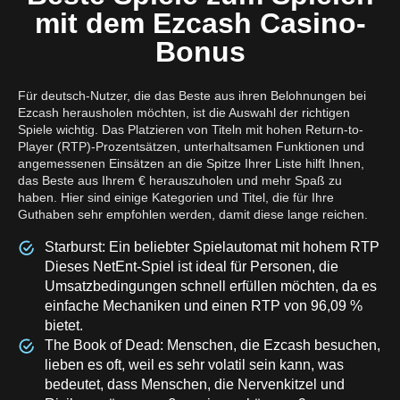
mit dem Ezcash Casino-
Bonus
Für deutsch-Nutzer, die das Beste aus ihren Belohnungen bei
Ezcash herausholen möchten, ist die Auswahl der richtigen
Spiele wichtig. Das Platzieren von Titeln mit hohen Return-to-
Player (RTP)-Prozentsätzen, unterhaltsamen Funktionen und
angemessenen Einsätzen an die Spitze Ihrer Liste hilft Ihnen,
das Beste aus Ihrem € herauszuholen und mehr Spaß zu
haben. Hier sind einige Kategorien und Titel, die für Ihre
Guthaben sehr empfohlen werden, damit diese lange reichen.
Starburst: Ein beliebter Spielautomat mit hohem RTP
Dieses NetEnt-Spiel ist ideal für Personen, die
Umsatzbedingungen schnell erfüllen möchten, da es
einfache Mechaniken und einen RTP von 96,09 %
bietet.
The Book of Dead: Menschen, die Ezcash besuchen,
lieben es oft, weil es sehr volatil sein kann, was
bedeutet, dass Menschen, die Nervenkitzel und