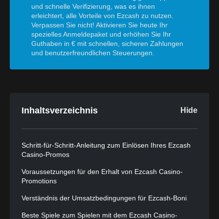
und schnelle Verifizierung, was es ihnen
erleichtert, alle Vorteile von Ezcash zu nutzen.
Verpassen Sie nicht! Aktivieren Sie heute Ihr
spezielles Anmeldepaket und erhöhen Sie Ihr
Guthaben in € mit schnellen, sicheren Zahlungen
und benutzerfreundlichen Steuerungen.
Inhaltsverzeichnis
Hide
Schritt-für-Schritt-Anleitung zum Einlösen Ihres Ezcash
Casino-Promos
Voraussetzungen für den Erhalt von Ezcash Casino-
Promotions
Verständnis der Umsatzbedingungen für Ezcash-Boni
Beste Spiele zum Spielen mit dem Ezcash Casino-