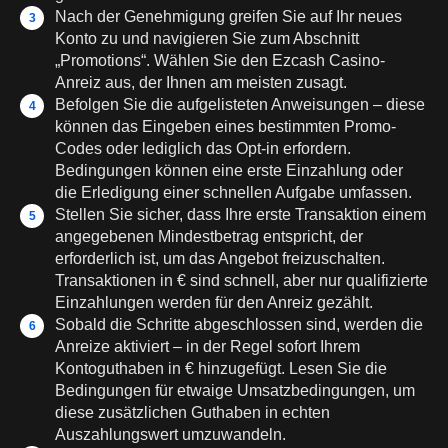
Nach der Genehmigung greifen Sie auf Ihr neues
Konto zu und navigieren Sie zum Abschnitt
„Promotions“. Wählen Sie den Ezcash Casino-
Anreiz aus, der Ihnen am meisten zusagt.
Befolgen Sie die aufgelisteten Anweisungen – diese
können das Eingeben eines bestimmten Promo-
Codes oder lediglich das Opt-in erfordern.
Bedingungen können eine erste Einzahlung oder
die Erledigung einer schnellen Aufgabe umfassen.
Stellen Sie sicher, dass Ihre erste Transaktion einem
angegebenen Mindestbetrag entspricht, der
erforderlich ist, um das Angebot freizuschalten.
Transaktionen in € sind schnell, aber nur qualifizierte
Einzahlungen werden für den Anreiz gezählt.
Sobald die Schritte abgeschlossen sind, werden die
Anreize aktiviert – in der Regel sofort Ihrem
Kontoguthaben in € hinzugefügt. Lesen Sie die
Bedingungen für etwaige Umsatzbedingungen, um
diese zusätzlichen Guthaben in echten
Auszahlungswert umzuwandeln.