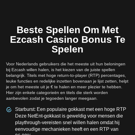
Beste Spellen Om Met
Ezcash Casino Bonus Te
Spelen
Voor Nederlands gebruikers die het meeste uit hun beloningen
bij Ezcash willen halen, is het kiezen van de juiste spellen
belangrijk. Titels met hoge return-to-player (RTP) percentages,
leuke functies en redelijke inzetten bovenaan je lijst zetten, helpt
je om het meeste uit je € te halen en meer plezier te hebben.
Hier zijn enkele categorieën en titels die sterk worden
aanbevolen zodat je tegoeden langer meegaan.
Starburst: Een populaire gokkast met een hoge RTP
Deze NetEnt-gokkast is geweldig voor mensen die
playthrough-vereisten snel willen halen omdat hij
eenvoudige mechanieken heeft en een RTP van