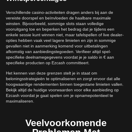
Verschillende casino-activiteiten dragen anders bij aan de
vereiste doorspel en beïnvloeden de haalbare maximale
winsten. Bijvoorbeeld, sommige slots staan volledige
vooruitgang toe en beperken het bedrag dat je tijdens een
enkele sessie kunt winnen niet, maar tafelspellen of live dealer-
opties hebben vaak veel lagere limieten en zijn in sommige
gevallen niet in aanmerking komend voor uitbetalingen
afkomstig van aanbiedingstegoeden. Verifieer altijd spel-
specifieke deelnamegegevens voordat je je saldo in € aan
specifieke producten op Ezcash committeert.
Het kennen van deze grenzen stelt je in staat om
beloningsstrategieën te optimaliseren en zorgt ervoor dat alle
hoogwaardige rendementen binnen toegestane limieten vallen.
Bekijk altijd de huidige voorwaarden voor elke aanbieding op
Ezcash voordat je gaat spelen om je opnamepotentieel te
maximaliseren.
Veelvoorkomende