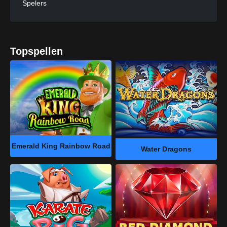
Spelers
De Ezcash Welkomstaanbieding En Andere Huidige
Deals Bekijken
Hoe De Ezcash Casino Bonus Je Bankroll Verhoogt
Topspellen
Strategieën Om Ezcash Bonusvoorwaarden Sneller Te
Voldoen
Ezcash Promoties: Limieten En Maximale Winsten
Opnameplafonds En Betaalmethoden
Spelbijdragen En Winstpercentages
Emerald King Rainbow Road
Veelvoorkomende Problemen Met Bonusverzilvering
Water Dragons
Oplossen
Ezcash Casino Bonussen Combineren
Hoe Incentives Op Een Slimme Manier Te Stapelen
Mix En Match: Een Casestudietabel