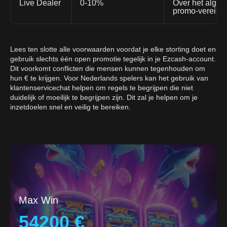
Live Dealer
0-10%
Over het algem
promo-vereist
Lees ten slotte alle voorwaarden voordat je elke storting doet en
gebruik slechts één open promotie tegelijk in je Ezcash-account.
Dit voorkomt conflicten die mensen kunnen tegenhouden om
hun € te krijgen. Voor Nederlands spelers kan het gebruik van
klantenservicechat helpen om regels te begrijpen die niet
duidelijk of moeilijk te begrijpen zijn. Dit zal je helpen om je
inzetdoelen snel en veilig te bereiken.
Max Win
54200 €