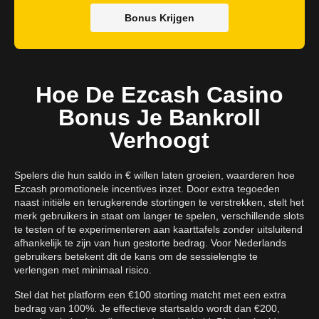
Bonus Krijgen
Hoe De Ezcash Casino
Bonus Je Bankroll
Verhoogt
Spelers die hun saldo in € willen laten groeien, waarderen hoe
Ezcash promotionele incentives inzet. Door extra tegoeden
naast initiële en terugkerende stortingen te verstrekken, stelt het
merk gebruikers in staat om langer te spelen, verschillende slots
te testen of te experimenteren aan kaarttafels zonder uitsluitend
afhankelijk te zijn van hun gestorte bedrag. Voor Nederlands
gebruikers betekent dit de kans om de sessielengte te
verlengen met minimaal risico.
Stel dat het platform een €100 storting matcht met een extra
bedrag van 100%. Je effectieve startsaldo wordt dan €200,