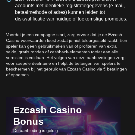
accounts met identieke registratiegegevens (e-mail,
betaalmethode of adres) kunnen leiden tot
diskwalificatie van huidige of toekomstige promoties.
Voordat je een campagne start, zorg ervoor dat je de Ezcash
Casino-voorwaarden leest zodat je niet teleurgesteld raakt. Een
speler kan geen gebruikmaken van of profiteren van extra
saldo, gratis ronden of cashback-elementen totdat aan alle
vereisten is voldaan. Het volgen van deze aanbevelingen zorgt
voor soepele deelname en helpt de belangen van spelers te
beschermen bij het gebruik van Ezcash Casino via € betalingen
of opnames.
Ezcash Casino
Bonus
De aanbieding is geldig: