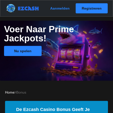
Aanmelden
Registreren
Voer Naar Prime
Jackpots!
Nu spelen
Home
Bonus
De Ezcash Casino Bonus Geeft Je