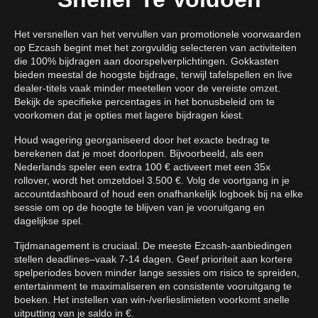
Het versnellen van het vervullen van promotionele voorwaarden
op Ezcash begint met het zorgvuldig selecteren van activiteiten
die 100% bijdragen aan doorspelverplichtingen. Gokkasten
bieden meestal de hoogste bijdrage, terwijl tafelspellen en live
dealer-titels vaak minder meetellen voor de vereiste omzet.
Bekijk de specifieke percentages in het bonusbeleid om te
voorkomen dat je opties met lagere bijdragen kiest.
Houd wagering georganiseerd door het exacte bedrag te
berekenen dat je moet doorlopen. Bijvoorbeeld, als een
Nederlands speler een extra 100 € activeert met een 35x
rollover, wordt het omzetdoel 3.500 €. Volg de voortgang in je
accountdashboard of houd een onafhankelijk logboek bij na elke
sessie om op de hoogte te blijven van je vooruitgang en
dagelijkse spel.
Tijdmanagement is cruciaal. De meeste Ezcash-aanbiedingen
stellen deadlines–vaak 7-14 dagen. Geef prioriteit aan kortere
spelperiodes boven minder lange sessies om risico te spreiden,
entertainment te maximaliseren en consistente vooruitgang te
boeken. Het instellen van win-/verlieslimieten voorkomt snelle
uitputting van je saldo in €.