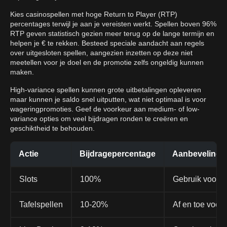
Kies casinospellen met hoge Return to Player (RTP)
percentages terwijl je aan je vereisten werkt. Spellen boven 96%
RTP geven statistisch gezien meer terug op de lange termijn en
helpen je € te rekken. Besteed speciale aandacht aan regels
over uitgesloten spellen, aangezien inzetten op deze niet
meetellen voor je doel en de promotie zelfs ongeldig kunnen
maken.
High-variance spellen kunnen grote uitbetalingen opleveren
maar kunnen je saldo snel uitputten, wat niet optimaal is voor
wageringpromoties. Geef de voorkeur aan medium- of low-
variance opties om veel bijdragen ronden te creëren en
geschiktheid te behouden.
Actie
Bijdragepercentage
Aanbeveling
Slots
100%
Gebruik voorna
Tafelspellen
10-20%
Af en toe voor