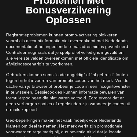
Problemen Met
Bonusverzilvering
Oplossen
Registratieproblemen kunnen promo-activering blokkeren,
vooral als accountinformatie niet overeenkomt met Nederlands
documentatie of het ingediende e-mailadres niet is geverifieerd.
Controleer nogmaals dat je spelprofiel volledig is ingevuld en
alle vereiste velden overeenkomen met officiële identificatie om
afwijzingsscenario’s te voorkomen.
Gebruikers komen soms “code ongeldig” of “al gebruikt” fouten
tegen bij het invoeren van promotiecodes van het merk. Wis de
cache van je browser of probeer je code in een incognitovenster
in te wisselen. Sessiecookies kunnen informatie bewaren van
formulierpogingen die niet waren voltooid. Zorg ervoor dat er
geen verborgen spaties of regeleinden zijn wanneer je codes uit
e-mails kopieert.
Geo-beperkingen maken het vaak moeilijk voor Nederlands
klanten om deel te nemen. Het merk werkt zijn promotionele
voorwaarden regelmatig bij, dus bevestig altijd dat je locatie