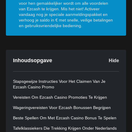
voor hen gemakkelijker wordt om alle voordelen
van Ezcash te krijgen. Mis het niet! Activeer
vandaag nog je speciale aanmeldingspakket en
verhoog je saldo in € met snelle, veilige betalingen
en gebruiksvriendelijke bediening.
Inhoudsopgave
Hide
Stapsgewijze Instructies Voor Het Claimen Van Je
Ezcash Casino Promo
Vereisten Om Ezcash Casino Promoties Te Krijgen
Wageringvereisten Voor Ezcash Bonussen Begrijpen
Beste Spellen Om Met Ezcash Casino Bonus Te Spelen
Tafelklassiekers Die Trekking Krijgen Onder Nederlands