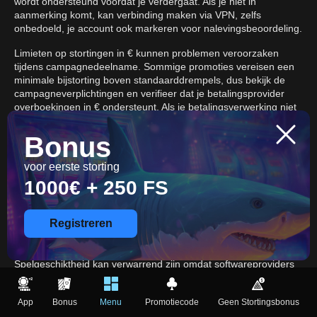
wordt ondersteund voordat je verdergaat. Als je niet in
aanmerking komt, kan verbinding maken via VPN, zelfs
onbedoeld, je account ook markeren voor nalevingsbeoordeling.
Limieten op stortingen in € kunnen problemen veroorzaken
tijdens campagnedeelname. Sommige promoties vereisen een
minimale bijstorting boven standaarddrempels, dus bekijk de
campagneverplichtingen en verifieer dat je betalingsprovider
overboekingen in € ondersteunt. Als je betalingsverwerking niet
goed werkt, kun je voordelen mislopen, zelfs als je een storting
op je bankafschrift ziet.
Bonus
Als je storting goed is maar je beloning niet verschijnt, vernieuw
voor eerste storting
je je accountdashboard en kijk je of het “in behandeling” zegt.
1000€ + 250 FS
Soms wordt de vervulling opgeschort terwijl het team van het
merk of KYC-validatie (zoals het uploaden van documenten) de
bestelling controleert. Bel voor snellere hulp de klantenservice
Registreren
en geef hen je transactie-ID, het exacte tijdstip en het bedrag
dat in € is overgemaakt, en de reden voor het probleem.
Spelgeschiktheid kan verwarrend zijn omdat softwareproviders
of nieuwe campagneregels populaire casinospellen die aan
promoties zijn gekoppeld, kunnen beperken. Verifieer geschikte
App
Bonus
Menu
Promotiecode
Geen Stortingsbonus
titels in de voorwaarden voordat je begint met spelen om ervoor