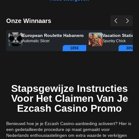
Onze Winnaars
European Roulette Habanero
Vacation Station
Automatic Slicer
Spunky Chick
185€
305€
Stapsgewijze Instructies
Voor Het Claimen Van Je
Ezcash Casino Promo
Benieuwd hoe je je Ezcash Casino-aanbieding activeert? Hier is
een gedetailleerde procedure op maat gemaakt voor
Nederlands enthousiastelingen om extra waarde te verkrijgen