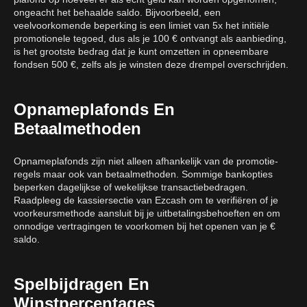
ongeacht het behaalde saldo. Bijvoorbeeld, een
veelvoorkomende beperking is een limiet van 5x het initiële
promotionele tegoed, dus als je 100 € ontvangt als aanbieding,
is het grootste bedrag dat je kunt omzetten in opneembare
fondsen 500 €, zelfs als je winsten deze drempel overschrijden.
Opnameplafonds En
Betaalmethoden
Opnameplafonds zijn niet alleen afhankelijk van de promotie-
regels maar ook van betaalmethoden. Sommige bankopties
beperken dagelijkse of wekelijkse transactiebedragen.
Raadpleeg de kassiersectie van Ezcash om te verifiëren of je
voorkeursmethode aansluit bij je uitbetalingsbehoeften en om
onnodige vertragingen te voorkomen bij het openen van je €
saldo.
Spelbijdragen En
Winstpercentages