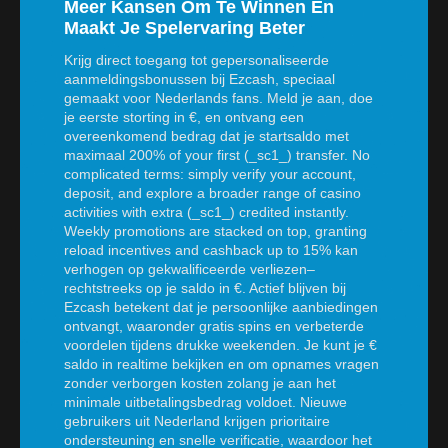
Meer Kansen Om Te Winnen En
Maakt Je Spelervaring Beter
Krijg direct toegang tot gepersonaliseerde
aanmeldingsbonussen bij Ezcash, speciaal
gemaakt voor Nederlands fans. Meld je aan, doe
je eerste storting in €, en ontvang een
overeenkomend bedrag dat je startsaldo met
maximaal 200% of your first (_sc1_) transfer. No
complicated terms: simply verify your account,
deposit, and explore a broader range of casino
activities with extra (_sc1_) credited instantly.
Weekly promotions are stacked on top, granting
reload incentives and cashback up to 15% kan
verhogen op gekwalificeerde verliezen–
rechtstreeks op je saldo in €. Actief blijven bij
Ezcash betekent dat je persoonlijke aanbiedingen
ontvangt, waaronder gratis spins en verbeterde
voordelen tijdens drukke weekenden. Je kunt je €
saldo in realtime bekijken en om opnames vragen
zonder verborgen kosten zolang je aan het
minimale uitbetalingsbedrag voldoet. Nieuwe
gebruikers uit Nederland krijgen prioritaire
ondersteuning en snelle verificatie, waardoor het