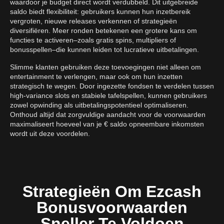
waardoor je budget direct wordt verdubbeld. Dit uitgebreide
saldo biedt flexibiliteit: gebruikers kunnen hun inzetbereik
vergroten, nieuwe releases verkennen of strategieën
diversifiëren. Meer ronden betekenen een grotere kans om
functies te activeren–zoals gratis spins, multipliers of
bonusspellen–die kunnen leiden tot lucratieve uitbetalingen.
Slimme klanten gebruiken deze toevoegingen niet alleen om
entertainment te verlengen, maar ook om hun inzetten
strategisch te wegen. Door ingezette fondsen te verdelen tussen
high-variance slots en stabiele tafelspellen, kunnen gebruikers
zowel opwinding als uitbetalingspotentieel optimaliseren.
Onthoud altijd dat zorgvuldige aandacht voor de voorwaarden
maximaliseert hoeveel van je € saldo opneembare inkomsten
wordt uit deze voordelen.
Strategieën Om Ezcash
Bonusvoorwaarden
Sneller Te Voldoen