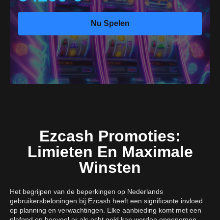
Nu Spelen
Ezcash Promoties:
Limieten En Maximale
Winsten
Het begrijpen van de beperkingen op Nederlands
gebruikersbeloningen bij Ezcash heeft een significante invloed
op planning en verwachtingen. Elke aanbieding komt met een
plafond op hoeveel er als echt geld kan worden opgenomen,