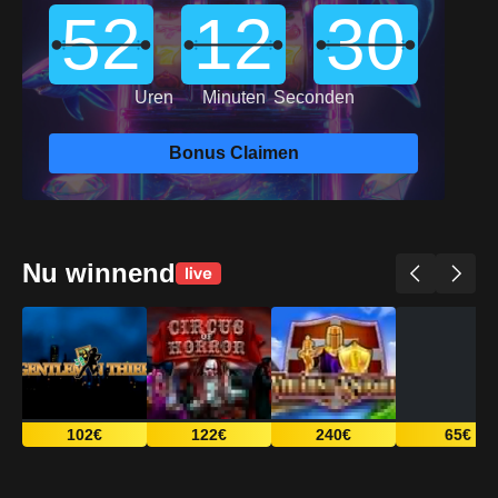
52
12
28
Uren
Minuten
Seconden
Bonus Claimen
Nu winnend
102€
122€
240€
65€