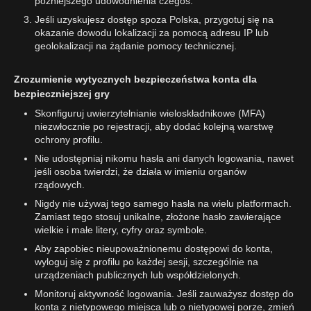
późniejszego udowodnienia czegoś.
Jeśli uzyskujesz dostęp spoza Polska, przygotuj się na
okazanie dowodu lokalizacji za pomocą adresu IP lub
geolokalizacji na żądanie pomocy technicznej.
Zrozumienie wytycznych bezpieczeństwa konta dla
bezpieczniejszej gry
Skonfiguruj uwierzytelnianie wieloskładnikowe (MFA)
niezwłocznie po rejestracji, aby dodać kolejną warstwę
ochrony profilu.
Nie udostępniaj nikomu hasła ani danych logowania, nawet
jeśli osoba twierdzi, że działa w imieniu organów
rządowych.
Nigdy nie używaj tego samego hasła na wielu platformach.
Zamiast tego stosuj unikalne, złożone hasło zawierające
wielkie i małe litery, cyfry oraz symbole.
Aby zapobiec nieupoważnionemu dostępowi do konta,
wyloguj się z profilu po każdej sesji, szczególnie na
urządzeniach publicznych lub współdzielonych.
Monitoruj aktywność logowania. Jeśli zauważysz dostęp do
konta z nietypowego miejsca lub o nietypowej porze, zmień