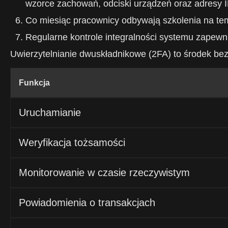
wzorce zachowań, odciski urządzeń oraz adresy IP
Co miesiąc pracownicy odbywają szkolenia na t
Regularne kontrole integralności systemu zapewn
Uwierzytelnianie dwuskładnikowe (2FA) to środek be
Funkcja
Uruchamianie
Weryfikacja tożsamości
Monitorowanie w czasie rzeczywistym
Powiadomienia o transakcjach