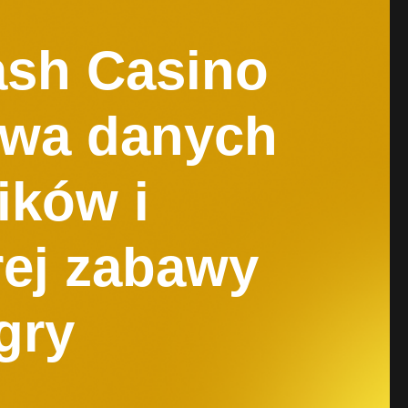
ash Casino
twa danych
ików i
ej zabawy
gry