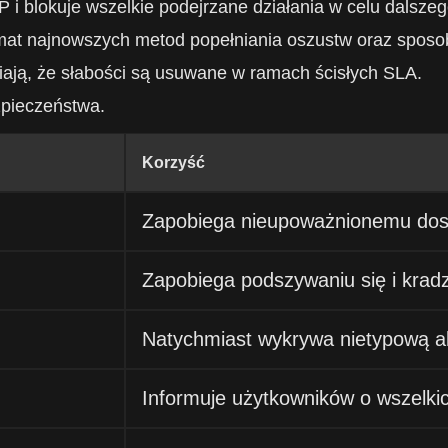
 i blokuje wszelkie podejrzane działania w celu dalsze
emat najnowszych metod popełniania oszustw oraz spos
iają, że słabości są usuwane w ramach ścisłych SLA.
zpieczeństwa.
Korzyść
Zapobiega nieupoważnionemu dos
Zapobiega podszywaniu się i krad
Natychmiast wykrywa nietypową 
Informuje użytkowników o wszelki