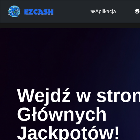
Aplikacja
Wejdź w stro
Głównych
Jackpotów!