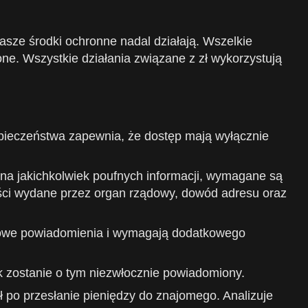
sze środki ochronne nadal działają. Wszelkie
ne. Wszystkie działania związane z zł wykorzystują
zpieczeństwa zapewnia, że dostęp mają wyłącznie
iana jakichkolwiek poufnych informacji, wymagane są
ości wydane przez organ rządowy, dowód adresu oraz
stowe powiadomienia i wymagają dodatkowego
 zostanie o tym niezwłocznie powiadomiony.
ł po przesłanie pieniędzy do znajomego. Analizuje