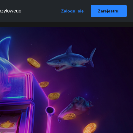
ozytowego
Zaloguj się
Zarejestruj