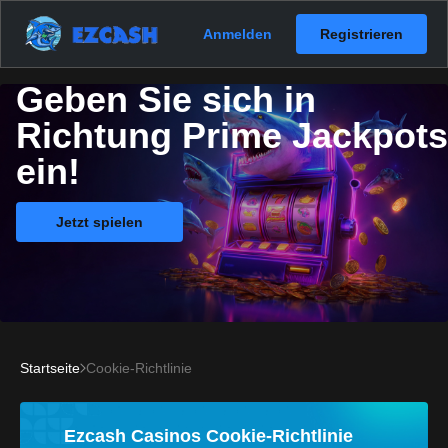
Anmelden
Registrieren
Geben Sie sich in
Richtung Prime Jackpots
ein!
Jetzt spielen
Startseite
Cookie-Richtlinie
Ezcash Casinos Cookie-Richtlinie