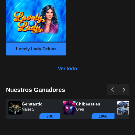
Lovely Lady Deluxe
Ver todo
Nuestros Ganadores
Gemtastic
Chibeasties
Si
Majesty
Oren
Pl
73€
196€