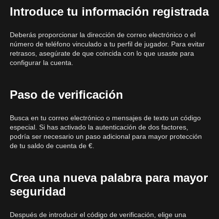
Introduce tu información registrada
Deberás proporcionar la dirección de correo electrónico o el
número de teléfono vinculado a tu perfil de jugador. Para evitar
retrasos, asegúrate de que coincida con lo que usaste para
configurar la cuenta.
Paso de verificación
Busca en tu correo electrónico o mensajes de texto un código
especial. Si has activado la autenticación de dos factores,
podría ser necesario un paso adicional para mayor protección
de tu saldo de cuenta de €.
Crea una nueva palabra para mayor
seguridad
Después de introducir el código de verificación, elige una