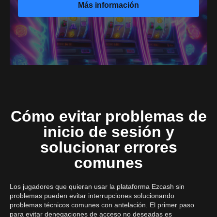
Más información
Cómo evitar problemas de
inicio de sesión y
solucionar errores
comunes
Los jugadores que quieran usar la plataforma Ezcash sin
problemas pueden evitar interrupciones solucionando
problemas técnicos comunes con antelación. El primer paso
para evitar denegaciones de acceso no deseadas es