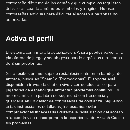
contraseña diferente de las demás y que cumpla los requisitos
del sitio en cuanto a números, símbolos y longitud. No uses
contraseñas antiguas para dificultar el acceso a personas no
autorizadas.
Activa el perfil
El sistema confirmará la actualización. Ahora puedes volver a la
plataforma de juego y seguir gestionando depósitos o retiradas
de € sin problemas.
Si no recibes un mensaje de restablecimiento en tu bandeja de
entrada, busca en "Spam" o "Promociones". El soporte está
disponible a través de chat en vivo y correo electrónico para
jugadores de español que enfrenten problemas continuos. Es
mejor cambiar tu palabra de seguridad con frecuencia y
guardarla en un gestor de contraseñas de confianza. Siguiendo
estas instrucciones detalladas, los usuarios evitan
complicaciones innecesarias durante la restauración del acceso
a la cuenta y se reincorporan a la experiencia de Ezcash Casino
sin problemas.