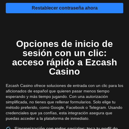
Restablecer contraseña ahora
Opciones de inicio de
sesión con un clic:
acceso rápido a Ezcash
Casino
Ezcash Casino ofrece soluciones de entrada con un clic para los
aficionados de español que quieren pasar menos tiempo
esperando y más tiempo jugando. Con una autorización
simplificada, no tienes que rellenar formularios. Solo elige tu
método preferido, como Google, Facebook o Telegram. Usando
credenciales que ya confías, esta integración asegura que
puedas acceder a la plataforma de inmediato.
Sincronización con redes sociales: toca tu perfil de