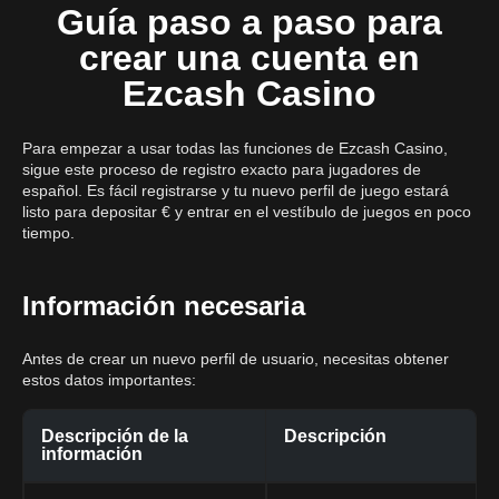
Guía paso a paso para
crear una cuenta en
Ezcash Casino
Para empezar a usar todas las funciones de Ezcash Casino,
sigue este proceso de registro exacto para jugadores de
español. Es fácil registrarse y tu nuevo perfil de juego estará
listo para depositar € y entrar en el vestíbulo de juegos en poco
tiempo.
Información necesaria
Antes de crear un nuevo perfil de usuario, necesitas obtener
estos datos importantes:
Descripción de la
Descripción
información