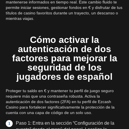
mantenerse informados en tiempo real. Este cambio fluido te
permite iniciar sesiones, gestionar fondos en € y disfrutar de tus
títulos de casino favoritos durante un trayecto, un descanso o
mientras viajas.
Cómo activar la
autenticación de dos
factores para mejorar la
seguridad de los
jugadores de español
Proteger tu saldo en € y mantener tu perfil de juego seguro
requiere más que una contraseña robusta. Activa la
autenticación de dos factores (2FA) en tu perfil de Ezcash
Casino para fortalecer significativamente la protección de la
cuenta con una capa de código de un solo uso.
Paso 1: Entra en la sección “Configuración de la