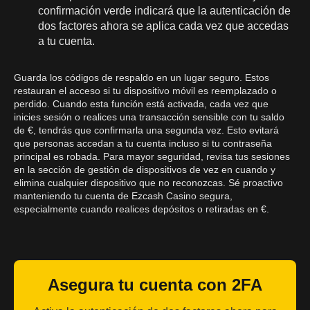
confirmación verde indicará que la autenticación de
dos factores ahora se aplica cada vez que accedas
a tu cuenta.
Guarda los códigos de respaldo en un lugar seguro. Estos
restauran el acceso si tu dispositivo móvil es reemplazado o
perdido. Cuando esta función está activada, cada vez que
inicies sesión o realices una transacción sensible con tu saldo
de €, tendrás que confirmarla una segunda vez. Esto evitará
que personas accedan a tu cuenta incluso si tu contraseña
principal es robada. Para mayor seguridad, revisa tus sesiones
en la sección de gestión de dispositivos de vez en cuando y
elimina cualquier dispositivo que no reconozcas. Sé proactivo
manteniendo tu cuenta de Ezcash Casino segura,
especialmente cuando realices depósitos o retiradas en €.
Asegura tu cuenta con 2FA