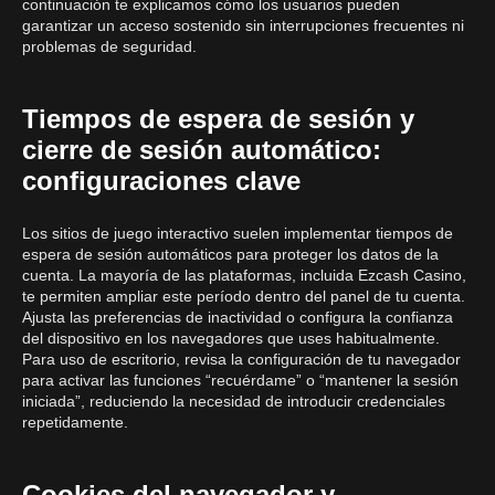
continuación te explicamos cómo los usuarios pueden
garantizar un acceso sostenido sin interrupciones frecuentes ni
problemas de seguridad.
Tiempos de espera de sesión y
cierre de sesión automático:
configuraciones clave
Los sitios de juego interactivo suelen implementar tiempos de
espera de sesión automáticos para proteger los datos de la
cuenta. La mayoría de las plataformas, incluida Ezcash Casino,
te permiten ampliar este período dentro del panel de tu cuenta.
Ajusta las preferencias de inactividad o configura la confianza
del dispositivo en los navegadores que uses habitualmente.
Para uso de escritorio, revisa la configuración de tu navegador
para activar las funciones “recuérdame” o “mantener la sesión
iniciada”, reduciendo la necesidad de introducir credenciales
repetidamente.
Cookies del navegador y