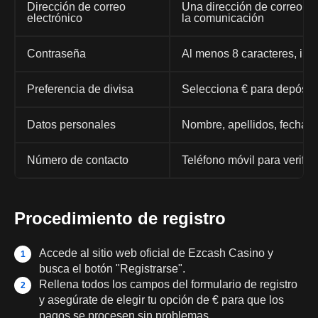
Dirección de correo
Una dirección de correo ele
electrónico
la comunicación
Contraseña
Al menos 8 caracteres, in
Preferencia de divisa
Selecciona € para depósitos
Datos personales
Nombre, apellidos, fecha 
Número de contacto
Teléfono móvil para verifi
Procedimiento de registro
Accede al sitio web oficial de Ezcash Casino y
busca el botón "Registrarse".
Rellena todos los campos del formulario de registro
y asegúrate de elegir tu opción de € para que los
pagos se procesen sin problemas.