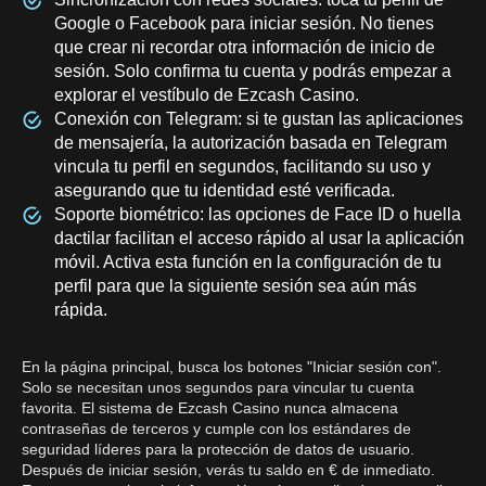
Google o Facebook para iniciar sesión. No tienes
que crear ni recordar otra información de inicio de
sesión. Solo confirma tu cuenta y podrás empezar a
explorar el vestíbulo de Ezcash Casino.
Conexión con Telegram: si te gustan las aplicaciones
de mensajería, la autorización basada en Telegram
vincula tu perfil en segundos, facilitando su uso y
asegurando que tu identidad esté verificada.
Soporte biométrico: las opciones de Face ID o huella
dactilar facilitan el acceso rápido al usar la aplicación
móvil. Activa esta función en la configuración de tu
perfil para que la siguiente sesión sea aún más
rápida.
En la página principal, busca los botones "Iniciar sesión con".
Solo se necesitan unos segundos para vincular tu cuenta
favorita. El sistema de Ezcash Casino nunca almacena
contraseñas de terceros y cumple con los estándares de
seguridad líderes para la protección de datos de usuario.
Después de iniciar sesión, verás tu saldo en € de inmediato.