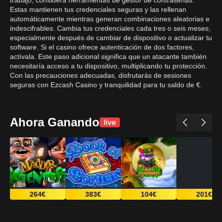
trabajo, considera herramientas de gestor de contraseñas.
Estas mantienen tus credenciales seguras y las rellenan
automáticamente mientras generan combinaciones aleatorias e
indescifrables. Cambia tus credenciales cada tres o seis meses,
especialmente después de cambiar de dispositivo o actualizar tu
software. Si el casino ofrece autenticación de dos factores,
actívala. Este paso adicional significa que un atacante también
necesitaría acceso a tu dispositivo, multiplicando tu protección.
Con las precauciones adecuadas, disfrutarás de sesiones
seguras con Ezcash Casino y tranquilidad para tu saldo de €.
Ahora Ganando
264€
383€
104€
201€