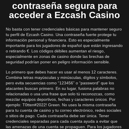
contraseña segura para
acceder a Ezcash Casino
No basta con tener credenciales básicas para mantener seguro
tu perfil de Ezcash Casino. Una contraseña fuerte protege tu
información personal y financiera. Esto es especialmente
importante para los jugadores de español que están ingresando
o retirando €. Los códigos débiles aumentan el riesgo,
especialmente en zonas de casino donde las brechas de
seguridad podrían poner en peligro información sensible.
Lo primero que debes hacer es usar al menos 12 caracteres.
Combina letras mayúsculas y minúsculas, dígitos y símbolos,
pero evita secuencias como “123456” o “password” que los
atacantes buscan primero. En su lugar, fusiona palabras no
relacionadas o usa una frase que solo tú reconozcas, como
mezclar equipos deportivos, fechas y caracteres únicos. Por
ejemplo: T0tten#2022! Green. No uses la misma contraseña
para tu cuenta de casino y tu correo electrónico, redes sociales
o sitios de pago. Cada contraseña debe ser única. Tener
credenciales separadas para cada cuenta ayuda a evitar que
las amenazas de una cuenta se propaguen. Para los jugadores