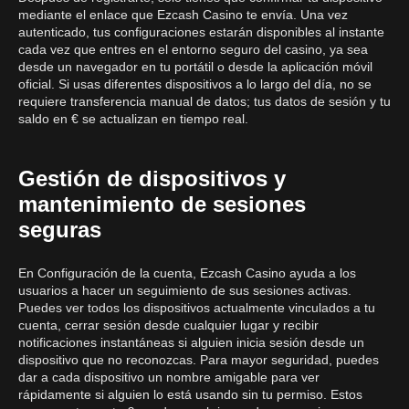
mediante el enlace que Ezcash Casino te envía. Una vez
autenticado, tus configuraciones estarán disponibles al instante
cada vez que entres en el entorno seguro del casino, ya sea
desde un navegador en tu portátil o desde la aplicación móvil
oficial. Si usas diferentes dispositivos a lo largo del día, no se
requiere transferencia manual de datos; tus datos de sesión y tu
saldo en € se actualizan en tiempo real.
Gestión de dispositivos y
mantenimiento de sesiones
seguras
En Configuración de la cuenta, Ezcash Casino ayuda a los
usuarios a hacer un seguimiento de sus sesiones activas.
Puedes ver todos los dispositivos actualmente vinculados a tu
cuenta, cerrar sesión desde cualquier lugar y recibir
notificaciones instantáneas si alguien inicia sesión desde un
dispositivo que no reconozcas. Para mayor seguridad, puedes
dar a cada dispositivo un nombre amigable para ver
rápidamente si alguien lo está usando sin tu permiso. Estos